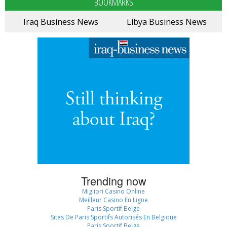
BOOKMARKS
Iraq Business News
Libya Business News
Trending now
Migliori Casino Online
Meilleur Casino En Ligne
Paris Sportif Belge
Sites De Paris Sportifs Autorisés En Belgique
Paris Sportif Belge