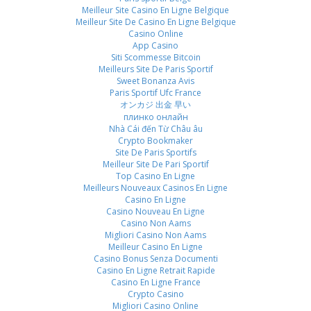
Meilleur Site Casino En Ligne Belgique
Meilleur Site De Casino En Ligne Belgique
Casino Online
App Casino
Siti Scommesse Bitcoin
Meilleurs Site De Paris Sportif
Sweet Bonanza Avis
Paris Sportif Ufc France
オンカジ 出金 早い
плинко онлайн
Nhà Cái đến Từ Châu âu
Crypto Bookmaker
Site De Paris Sportifs
Meilleur Site De Pari Sportif
Top Casino En Ligne
Meilleurs Nouveaux Casinos En Ligne
Casino En Ligne
Casino Nouveau En Ligne
Casino Non Aams
Migliori Casino Non Aams
Meilleur Casino En Ligne
Casino Bonus Senza Documenti
Casino En Ligne Retrait Rapide
Casino En Ligne France
Crypto Casino
Migliori Casino Online