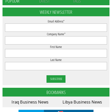
POPULAR
LATEST
TAGS
WEEKLY NEWSLETTER
Email Address
*
Company Name
*
First Name
Last Name
BOOKMARKS
Iraq Business News
Libya Business News