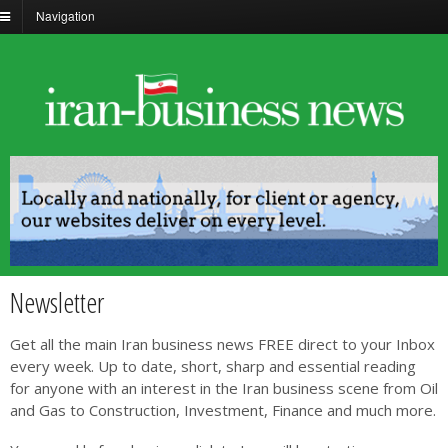
Navigation
Newsletter
Get all the main Iran business news FREE direct to your Inbox
every week. Up to date, short, sharp and essential reading
for anyone with an interest in the Iran business scene from Oil
and Gas to Construction, Investment, Finance and much more.