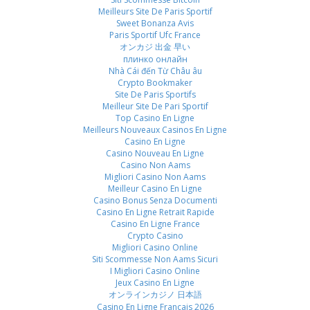
Meilleurs Site De Paris Sportif
Sweet Bonanza Avis
Paris Sportif Ufc France
オンカジ 出金 早い
плинко онлайн
Nhà Cái đến Từ Châu âu
Crypto Bookmaker
Site De Paris Sportifs
Meilleur Site De Pari Sportif
Top Casino En Ligne
Meilleurs Nouveaux Casinos En Ligne
Casino En Ligne
Casino Nouveau En Ligne
Casino Non Aams
Migliori Casino Non Aams
Meilleur Casino En Ligne
Casino Bonus Senza Documenti
Casino En Ligne Retrait Rapide
Casino En Ligne France
Crypto Casino
Migliori Casino Online
Siti Scommesse Non Aams Sicuri
I Migliori Casino Online
Jeux Casino En Ligne
オンラインカジノ 日本語
Casino En Ligne Français 2026