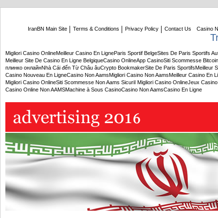
Skip to main content
IranBN Main Site
Terms & Conditions
Privacy Policy
Contact Us
Casino 
T
Migliori Casino Online
Meilleur Casino En Ligne
Paris Sportif Belge
Sites De Paris Sportifs A
Meilleur Site De Casino En Ligne Belgique
Casino Online
App Casino
Siti Scommesse Bitcoi
плинко онлайн
Nhà Cái đến Từ Châu âu
Crypto Bookmaker
Site De Paris Sportifs
Meilleur S
Casino Nouveau En Ligne
Casino Non Aams
Migliori Casino Non Aams
Meilleur Casino En L
Migliori Casino Online
Siti Scommesse Non Aams Sicuri
I Migliori Casino Online
Jeux Casino
Casino Online Non AAMS
Machine à Sous Casino
Casino Non Aams
Casino En Ligne